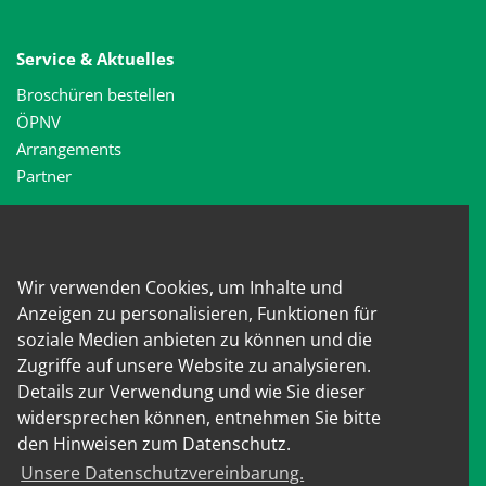
Service & Aktuelles
Broschüren bestellen
ÖPNV
Arrangements
Partner
Spessartwege
Spessartweg 1
Wir verwenden Cookies, um Inhalte und
Spessartweg 2
Anzeigen zu personalisieren, Funktionen für
Spessartweg 3
soziale Medien anbieten zu können und die
Tourismusverband Spessart-Mainland e.V.
Zugriffe auf unsere Website zu analysieren.
Rüttelweg 7
Details zur Verwendung und wie Sie dieser
widersprechen können, entnehmen Sie bitte
63843 Niedernberg
den Hinweisen zum Datenschutz.
Tel: +49 (0) 6028/ 99 89 72 2
Unsere Datenschutzvereinbarung.