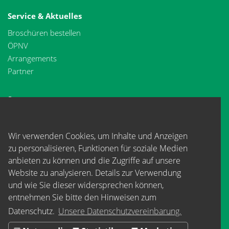
Service & Aktuelles
Broschüren bestellen
ÖPNV
Arrangements
Partner
Spessartwege
Spessartweg 1
Spessartweg 2
Wir verwenden Cookies, um Inhalte und Anzeigen
Spessartweg 3
zu personalisieren, Funktionen für soziale Medien
Tourismusverband Spessart-Mainland e.V.
anbieten zu können und die Zugriffe auf unsere
Website zu analysieren. Details zur Verwendung
Rüttelweg 7
und wie Sie dieser widersprechen können,
63843 Niedernberg
entnehmen Sie bitte den Hinweisen zum
Tel: +49 (0) 6028/ 99 89 72 2
Datenschutz.
Unsere Datenschutzvereinbarung.
Email:
info@spessart-mainland.de