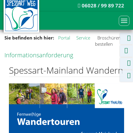
06028 / 99 89 722
Togg
navi
Sie befinden sich hier:
Portal
Service
Broschüren
bestellen
Informationsanforderung
Spessart-Mainland Wandern