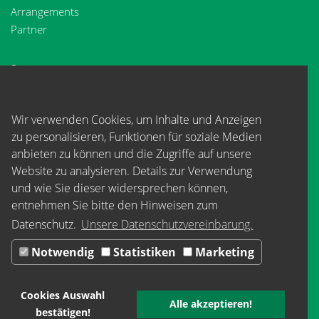
Arrangements
Partner
Spessartwege
Spessartweg 1
Spessartweg 2
Wir verwenden Cookies, um Inhalte und Anzeigen
Spessartweg 3
zu personalisieren, Funktionen für soziale Medien
Tourismusverband Spessart-Mainland e.V.
anbieten zu können und die Zugriffe auf unsere
Rüttelweg 7
Website zu analysieren. Details zur Verwendung
und wie Sie dieser widersprechen können,
63843 Niedernberg
entnehmen Sie bitte den Hinweisen zum
Tel: +49 (0) 6028/ 99 89 72 2
Datenschutz.
Unsere Datenschutzvereinbarung.
Email:
info@spessart-mainland.de
Notwendig
Statistiken
Marketing
www.spessart-mainland.de
Cookies Auswahl
Alle akzeptieren!
bestätigen!